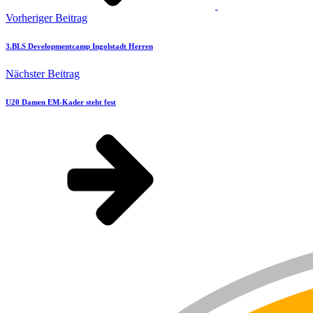
Vorheriger Beitrag
3.BLS Developmentcamp Ingolstadt Herren
Nächster Beitrag
U20 Damen EM-Kader steht fest