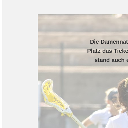
Die Damennati
Platz das Tick
stand auch 