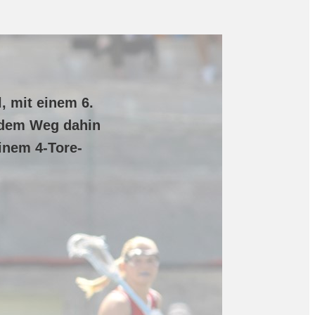
, mit einem 6.
f dem Weg dahin
inem 4-Tore-