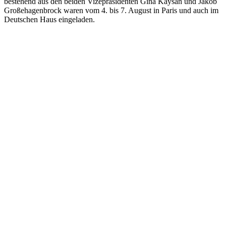
bestehend aus den beiden Vizepräsidenten Gina Kaysan und Jakob
Großehagenbrock waren vom 4. bis 7. August in Paris und auch im
Deutschen Haus eingeladen.