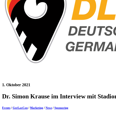
1. Oktober 2021
Dr. Simon Krause im Interview mit Stadio
Events
/
GerLaxCon
/
Marketing
/
News
/
Sponsoring