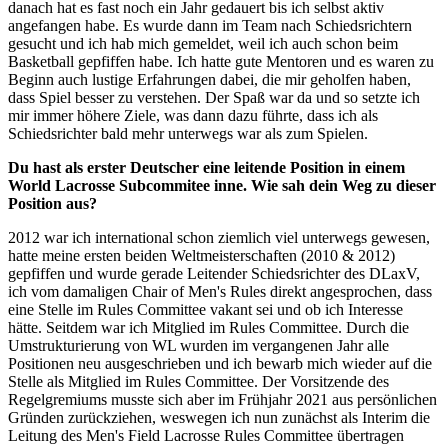
danach hat es fast noch ein Jahr gedauert bis ich selbst aktiv
angefangen habe. Es wurde dann im Team nach Schiedsrichtern
gesucht und ich hab mich gemeldet, weil ich auch schon beim
Basketball gepfiffen habe. Ich hatte gute Mentoren und es waren zu
Beginn auch lustige Erfahrungen dabei, die mir geholfen haben,
dass Spiel besser zu verstehen. Der Spaß war da und so setzte ich
mir immer höhere Ziele, was dann dazu führte, dass ich als
Schiedsrichter bald mehr unterwegs war als zum Spielen.
Du hast als erster Deutscher eine leitende Position in einem
World Lacrosse Subcommitee inne. Wie sah dein Weg zu dieser
Position aus?
2012 war ich international schon ziemlich viel unterwegs gewesen,
hatte meine ersten beiden Weltmeisterschaften (2010 & 2012)
gepfiffen und wurde gerade Leitender Schiedsrichter des DLaxV,
ich vom damaligen Chair of Men's Rules direkt angesprochen, dass
eine Stelle im Rules Committee vakant sei und ob ich Interesse
hätte. Seitdem war ich Mitglied im Rules Committee. Durch die
Umstrukturierung von WL wurden im vergangenen Jahr alle
Positionen neu ausgeschrieben und ich bewarb mich wieder auf die
Stelle als Mitglied im Rules Committee. Der Vorsitzende des
Regelgremiums musste sich aber im Frühjahr 2021 aus persönlichen
Gründen zurückziehen, weswegen ich nun zunächst als Interim die
Leitung des Men's Field Lacrosse Rules Committee übertragen