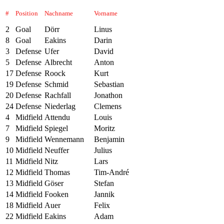
#
Position
Nachname
Vorname
2
Goal
Dörr
Linus
8
Goal
Eakins
Darin
3
Defense
Ufer
David
5
Defense
Albrecht
Anton
17
Defense
Roock
Kurt
19
Defense
Schmid
Sebastian
20
Defense
Rachfall
Jonathon
24
Defense
Niederlag
Clemens
4
Midfield
Attendu
Louis
7
Midfield
Spiegel
Moritz
9
Midfield
Wennemann
Benjamin
10
Midfield
Neuffer
Julius
11
Midfield
Nitz
Lars
12
Midfield
Thomas
Tim-André
13
Midfield
Göser
Stefan
14
Midfield
Fooken
Jannik
18
Midfield
Auer
Felix
22
Midfield
Eakins
Adam