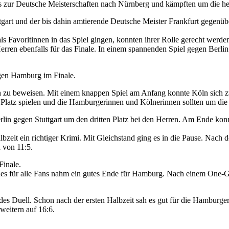
 zur Deutsche Meisterschaften nach Nürnberg und kämpften um die he
art und der bis dahin amtierende Deutsche Meister Frankfurt gegenüber
ls Favoritinnen in das Spiel gingen, konnten ihrer Rolle gerecht werd
erren ebenfalls für das Finale. In einem spannenden Spiel gegen Berli
egen Hamburg im Finale.
ich zu beweisen. Mit einem knappen Spiel am Anfang konnte Köln sich 
Platz spielen und die Hamburgerinnen und Kölnerinnen sollten um die 
lin gegen Stuttgart um den dritten Platz bei den Herren. Am Ende konnt
lbzeit ein richtiger Krimi. Mit Gleichstand ging es in die Pause. Nac
d von 11:5.
Finale.
des für alle Fans nahm ein gutes Ende für Hamburg. Nach einem One
des Duell. Schon nach der ersten Halbzeit sah es gut für die Hamburg
weitern auf 16:6.