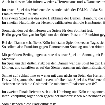
Auch in diesem Jahr fuhren wieder 4 Herrenteams und 4 Damenteams
Im ersten Spiel des Wochenendes standen sich der DM-Kandidat Stuttg
Frankfurter mit 17:1 aus.
Das zweite Spiel war das erste Halbfinale der Damen. Hamburg, die a
Im zweiten Halbfinale der Herren qualifizierten sich die Hamburger H
Somit standen bei den Herren die Spiele für den Sonntag fest:
Berlin gegen Stuttgart im Spiel um den dritten Platz und Frankfurt g
Bei den Damen schaffte es Köln im letzten Spiel des ersten Tages s
So sollten also Frankfurt gegen Hannover am Sonntag um den dritten 
Mit perfekten Bedingungen startete das erste Spiel am Sonntag mit Ber
Medaille.
Im Spiel um den dritten Platz bei den Damen war das Spiel bis zur Ha
können, und schafften es auf das Siegertreppchen mit einem Endstan
Schlag auf Schlag ging es weiter mit dem nächsten Spiel: das Herren-
Das wohl spannendste und nervenaufreibendste Spiel des Wochenen
sicherten sie sich die Goldmedaille mit einem Finalscore von 8:7.
Im zweiten Finale lieferten sich auch Hamburg und Köln ein spannen
ihren Vorsprung sogar noch gegenüber kämpferischen Kölnerinnen er
Somit standen diese Platzierung fest: