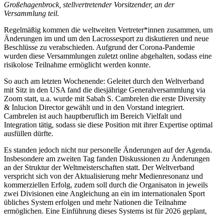
Großehagenbrock, stellvertretender Vorsitzender, an der
Versammlung teil.
Regelmäßig kommen die weltweiten Vertreter*innen zusammen, um
Änderungen im und um den Lacrossesport zu diskutieren und neue
Beschlüsse zu verabschieden. Aufgrund der Corona-Pandemie
wurden diese Versammlungen zuletzt online abgehalten, sodass eine
risikolose Teilnahme ermöglicht werden konnte.
So auch am letzten Wochenende: Geleitet durch den Weltverband
mit Sitz in den USA fand die diesjährige Generalversammlung via
Zoom statt, u.a. wurde mit Sabah S. Cambrelen die erste Diversity
& Inlucion Director gewählt und in den Vorstand integriert.
Cambrelen ist auch hauptberuflich im Bereich Vielfalt und
Integration tätig, sodass sie diese Position mit ihrer Expertise optimal
ausfüllen dürfte.
Es standen jedoch nicht nur personelle Änderungen auf der Agenda.
Insbesondere am zweiten Tag fanden Diskussionen zu Änderungen
an der Struktur der Weltmeisterschaften statt. Der Weltverband
verspricht sich von der Aktualisierung mehr Medienresonanz und
kommerziellen Erfolg, zudem soll durch die Organisaton in jeweils
zwei Divisionen eine Angleichung an ein im internationalen Sport
übliches System erfolgen und mehr Nationen die Teilnahme
ermöglichen. Eine Einführung dieses Systems ist für 2026 geplant,