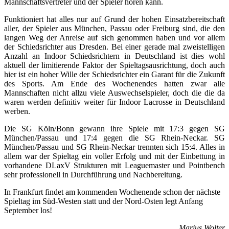
Mannschaftsvertreter und der Spieler hören kann.
Funktioniert hat alles nur auf Grund der hohen Einsatzbereitschaft
aller, der Spieler aus München, Passau oder Freiburg sind, die den
langen Weg der Anreise auf sich genommen haben und vor allem
der Schiedsrichter aus Dresden. Bei einer gerade mal zweistelligen
Anzahl an Indoor Schiedsrichtern in Deutschland ist dies wohl
aktuell der limitierende Faktor der Spieltagsausrichtung, doch auch
hier ist ein hoher Wille der Schiedsrichter ein Garant für die Zukunft
des Sports. Am Ende des Wochenendes hatten zwar alle
Mannschaften nicht allzu viele Auswechselspieler, doch die die da
waren werden definitiv weiter für Indoor Lacrosse in Deutschland
werben.
Die SG Köln/Bonn gewann ihre Spiele mit 17:3 gegen SG
München/Passau und 17:4 gegen die SG Rhein-Neckar. SG
München/Passau und SG Rhein-Neckar trennten sich 15:4. Alles in
allem war der Spieltag ein voller Erfolg und mit der Einbettung in
vorhandene DLaxV Strukturen mit Leaguemaster und Pointbench
sehr professionell in Durchführung und Nachbereitung.
In Frankfurt findet am kommenden Wochenende schon der nächste
Spieltag im Süd-Westen statt und der Nord-Osten legt Anfang
September los!
Marius Wolter