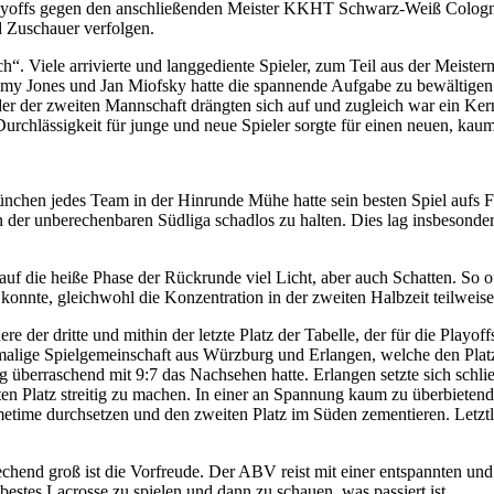
 Playoffs gegen den anschließenden Meister KKHT Schwarz-Weiß Cologn
d Zuschauer verfolgen.
. Viele arrivierte und langgediente Spieler, zum Teil aus der Meiste
mmy Jones und Jan Miofsky hatte die spannende Aufgabe zu bewältige
er der zweiten Mannschaft drängten sich auf und zugleich war ein Kern 
rchlässigkeit für junge und neue Spieler sorgte für einen neuen, kau
hen jedes Team in der Hinrunde Mühe hatte sein besten Spiel aufs 
n der unberechenbaren Südliga schadlos zu halten. Dies lag insbesonde
auf die heiße Phase der Rückrunde viel Licht, aber auch Schatten. So 
onnte, gleichwohl die Konzentration in der zweiten Halbzeit teilweise
dere der dritte und mithin der letzte Platz der Tabelle, der für die Play
alige Spielgemeinschaft aus Würzburg und Erlangen, welche den Platz 
g überraschend mit 9:7 das Nachsehen hatte. Erlangen setzte sich schli
Platz streitig zu machen. In einer an Spannung kaum zu überbietenden
ime durchsetzen und den zweiten Platz im Süden zementieren. Letztlic
prechend groß ist die Vorfreude. Der ABV reist mit einer entspannten un
estes Lacrosse zu spielen und dann zu schauen, was passiert ist.