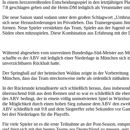
In einem herzzerreißenden Entscheidungsspiel in den letztjährigen
7:8 geschlagen geben und die Heim-DM lediglich als Veranstalter un
Die neue Saison stand sodann unter dem großen Schlagwort „Umbruch“
sich neue Herausforderungen im Privatleben. Das Trainergespann Ji
formen. Neue Spieler verstärkten das Team, Spieler aus der Jugend od
Süden oben mitzuspielen. Diese Kombination aus Erfahrung mit der Du
Während abgesehen vom souveränen Bundesliga-Süd-Meister aus Münc
schaffte es der ABV mit lediglich einer Niederlage in München sich i
unverzichtbaren Rückhalt hatte.
Der Springball auf der heimischen Waldau zeigte in der Vorbereitung 
München, dass das Team streckenweise mehr als ordentlich mithalten k
In der Rückrunde kristallisierte sich schließlich heraus, dass insbeson
überraschend früh aus dem Rennen und so war es schließlich die ehem
des ABV bedingt, der in einem völlig unmotivierten Spiel in Würzbur
die Möglichkeit durch einen hohen Sieg zuhause dem ABV den zweiten 
ABV schließlich mit 9:8 und dem Siegtreffer zehn Sekunden vor Gamet
bei drei Niederlagen für die Playoffs.
Für viele Spieler ist es die erste Teilnahme an der Post-Season, ents
und freut sich mit den besten Teams aus Deutschland zu messen, sein b