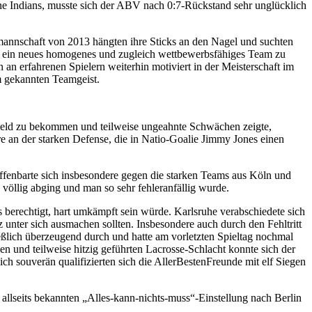
e Indians, musste sich der ABV nach 0:7-Rückstand sehr unglücklich
rmannschaft von 2013 hängten ihre Sticks an den Nagel und suchten
n ein neues homogenes und zugleich wettbewerbsfähiges Team zu
an erfahrenen Spielern weiterhin motiviert in der Meisterschaft im
m gekannten Teamgeist.
Feld zu bekommen und teilweise ungeahnte Schwächen zeigte,
re an der starken Defense, die in Natio-Goalie Jimmy Jones einen
offenbarte sich insbesondere gegen die starken Teams aus Köln und
 völlig abging und man so sehr fehleranfällig wurde.
offs berechtigt, hart umkämpft sein würde. Karlsruhe verabschiedete sich
unter sich ausmachen sollten. Insbesondere auch durch den Fehltritt
eßlich überzeugend durch und hatte am vorletzten Spieltag nochmal
 und teilweise hitzig geführten Lacrosse-Schlacht konnte sich der
h souverän qualifizierten sich die AllerBestenFreunde mit elf Siegen
d allseits bekannten „Alles-kann-nichts-muss“-Einstellung nach Berlin